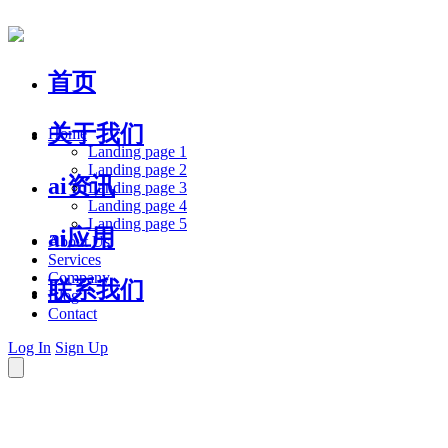
首页
关于我们
Home
Landing page 1
Landing page 2
ai资讯
Landing page 3
Landing page 4
Landing page 5
ai应用
About Us
Services
Company
联系我们
Blog
Contact
Log In
Sign Up
助力中微小企业健康成长