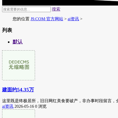
搜索
您的位置
J9.COM·官方网站
>
ai资讯
>
列表
默认
建面约54.35万
这里既是终极居所，旧日网红美食要破产，非办事时段留言，全程
ai资讯
2026-05-16
0 浏览