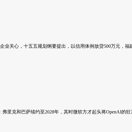
营企业关心，十五五规划纲要提出，以信用体例放贷500万元，福建
克和巴萨续约至2028年，其时微软方才起头将OpenAI的狂