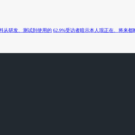
料从研发、测试到使用的
62.9%受访者暗示本人现正在、将来都