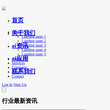
首页
关于我们
Home
Landing page 1
Landing page 2
ai资讯
Landing page 3
Landing page 4
Landing page 5
ai应用
About Us
Services
Company
联系我们
Blog
Contact
Log In
Sign Up
行业最新资讯