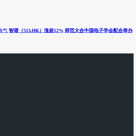
晦气
智谱（513.HK）涨超12%
师范大合中国电子学会配合举办