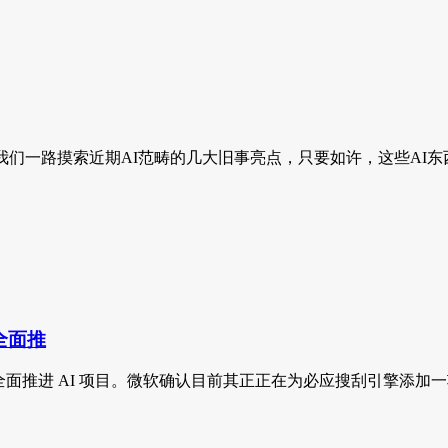
们一路摸索近期AI范畴的几大旧事亮点，只要如许，这些AI东西
来全面推
yman 来全面推进 AI 项目。微软确认目前其正正在为必应搜刮引擎添加