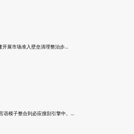
开展市场准入壁垒清理整治步...
言语模子整合到必应搜刮引擎中。...