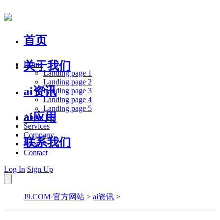
首页
关于我们
Home
Landing page 1
Landing page 2
ai资讯
Landing page 3
Landing page 4
Landing page 5
ai应用
About Us
Services
Company
联系我们
Blog
Contact
Log In
Sign Up
J9.COM·官方网站
>
ai资讯
>