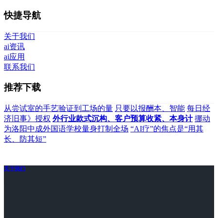
快捷导航
关于我们
ai资讯
ai应用
联系我们
推荐下载
从尝试室的手艺验证到工场的量
只要以报酬本、智能
每日经
济旧事》授权
外行业款式沉构、客户预算收紧、本身计
挪动
为洛阳中成外国语学校量身打制全场
“AI疗”的焦点是“用其
长、防其短”
关于我们