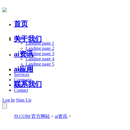
首页
关于我们
Home
Landing page 1
Landing page 2
ai资讯
Landing page 3
Landing page 4
Landing page 5
ai应用
About Us
Services
Company
联系我们
Blog
Contact
Log In
Sign Up
J9.COM·官方网站
>
ai资讯
>